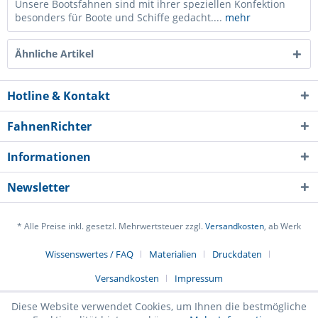
Unsere Bootsfahnen sind mit ihrer speziellen Konfektion
besonders für Boote und Schiffe gedacht....
mehr
Ähnliche Artikel
Hotline & Kontakt
FahnenRichter
Informationen
Newsletter
* Alle Preise inkl. gesetzl. Mehrwertsteuer zzgl.
Versandkosten
, ab Werk
Ich habe die
Datenschutzerklärung
gelesen,
Wissenswertes / FAQ
Materialien
Druckdaten
verstanden und stimme zu. *
Versandkosten
Impressum
Mit * gekennzeichnete Felder sind Pflichtfelder.
Diese Website verwendet Cookies, um Ihnen die bestmögliche
Senden