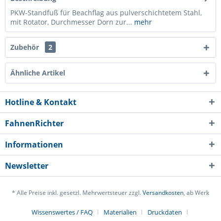
PKW-Standfuß für Beachflag aus pulverschichtetem Stahl,
mit Rotator, Durchmesser Dorn zur...
mehr
Zubehör
2
Ähnliche Artikel
Hotline & Kontakt
FahnenRichter
Informationen
Newsletter
Ich habe die
Datenschutzerklärung
gelesen,
verstanden und stimme zu. *
* Alle Preise inkl. gesetzl. Mehrwertsteuer zzgl.
Versandkosten
, ab Werk
Mit * gekennzeichnete Felder sind Pflichtfelder.
Wissenswertes / FAQ
Materialien
Druckdaten