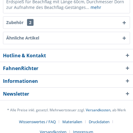
Erdspieß für Beachflag mit Länge 60cm, Durchmesser Dorn
zur Aufnahme des Beachflag-Gestänges...
mehr
Zubehör
2
Ähnliche Artikel
Hotline & Kontakt
FahnenRichter
Informationen
Newsletter
Ich habe die
Datenschutzerklärung
gelesen,
verstanden und stimme zu. *
* Alle Preise inkl. gesetzl. Mehrwertsteuer zzgl.
Versandkosten
, ab Werk
Mit * gekennzeichnete Felder sind Pflichtfelder.
Wissenswertes / FAQ
Materialien
Druckdaten
Senden
Versandkosten
Impressum